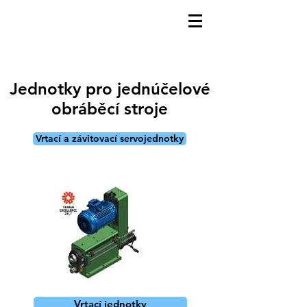
Jednotky pro jednúčelové
obráběcí stroje
Vrtací a závitovací servojednotky
Vrtací jednotky