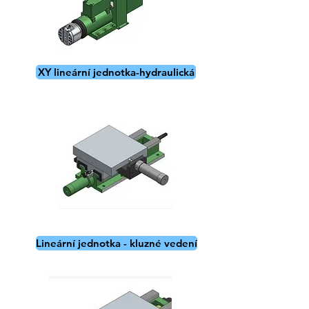
XY lineární jednotka-hydraulická
Lineární jednotka - kluzné vedení