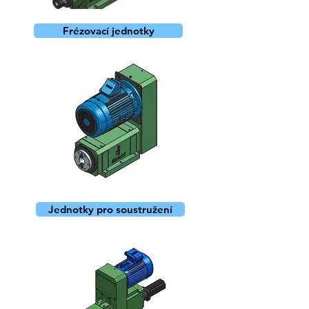
Frézovací jednotky
Jednotky pro soustružení