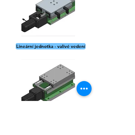
Lineární jednotka - valivé vedení
Vertikální lineární jednotka