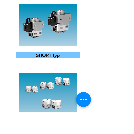
SHORT typ
pejznoch@industrialdevices.