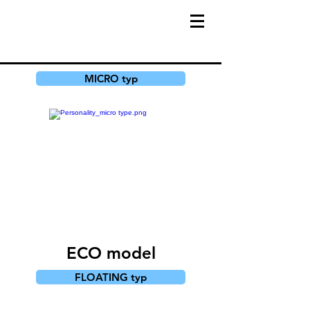
MICRO typ
ECO model
FLOATING typ