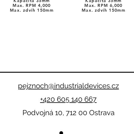
Kapacita 35mm
Kapacita 35mm
Max. RPM 4
,000
Max. RPM 6
,000
Max. zdvih 150mm
Max. zdvih 150mm
pejznoch@industrialdevices.cz
+420 605 140 667
Podvojná 10, 712 00 Ostrava