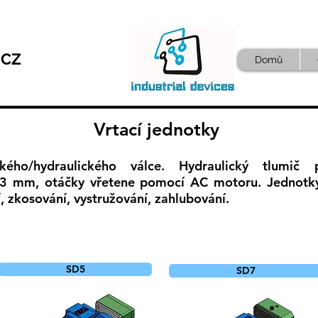
.CZ
Domů
Vrtací jednotky
ho/hydraulického válce. Hydraulický tlumič pr
03 mm, otáčky vřetene pomocí AC motoru. Jednotky
í, zkosování, vystružování, zahlubování.
SD5
SD7