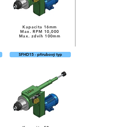
Kapacita 16mm
Max. RPM 10
,000
Max. zdvih 100mm
SFHD15 - přírubový typ