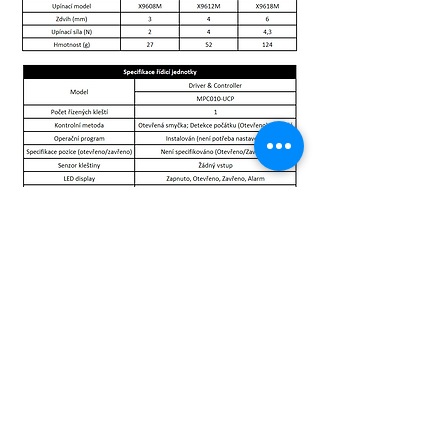
pejznoch@industrialdevices.
cz
+420 605 140 667