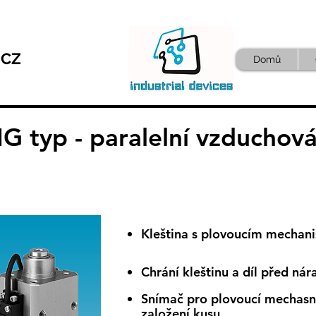
.CZ
Domů
 typ - paralelní vzduchová
Kleština s plovoucím mecha
Chrání kleštinu a díl před ná
Snímač pro plovoucí mechasn
založení kusu