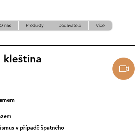
O nás
Produkty
Dodavatelé
Více
 kleština
nismem
razem
ismus v případě špatného