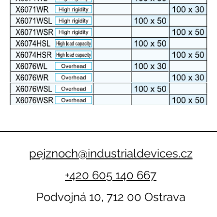
pejznoch@industrialdevices.cz
+420 605 140 667
Podvojná 10, 712 00 Ostrava